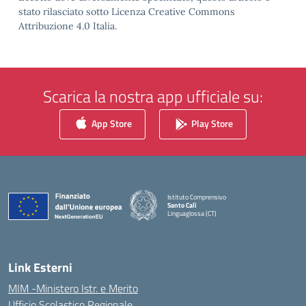
stato rilasciato sotto Licenza Creative Commons
Attribuzione 4.0 Italia.
Scarica la nostra app ufficiale su:
App Store
Play Store
Istituto Comprensivo
Santo Calì
Linguaglossa (CT)
— Visita la pagina iniziale della scuola
Link Esterni
MIM -Ministero Istr. e Merito
Ufficio Scolastico Regionale