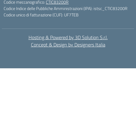
Codice meccanografico:
CTIC83200R
Codice Indice delle Pubbliche Amministrazioni (IPA): istsc_CTIC83200R
Codice unico di fatturazione (CUF): UF7TEB
Hosting & Powered by 3D Solution S.r.l.
Concept & Design by Designers Italia