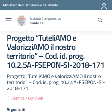
Vai ai contenuti
Vai al menu di navigazione
Vai al footer
Ministero dell'Istruzione e del Merito
Istituto Comprensivo
Santo Calì
Progetto “TuteliAMO e
ValorizziAMO il nostro
territorio” – Cod. id. prog.
10.2.5A-FSEPON-SI-2018-171
Progetto “TuteliAMO e ValorizziAMO il nostro
territorio” – Cod. id. prog. 10.2.5A-FSEPON-SI-
2018-171
Stampa / Condividi
Argomenti