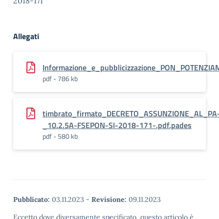
2018-171
Allegati
Informazione_e_pubblicizzazione_PON_POTENZI
pdf - 786 kb
timbrato_firmato_DECRETO_ASSUNZIONE_AL_PA
_10.2.5A-FSEPON-SI-2018-171-.pdf.pades
pdf - 580 kb
Pubblicato:
03.11.2023
-
Revisione:
09.11.2023
Eccetto dove diversamente specificato, questo articolo è