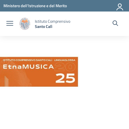
Vai ai contenuti
Vai al menu di navigazione
Vai al footer
Ministero dell'Istruzione e del Merito
Istituto Comprensivo
Santo Calì