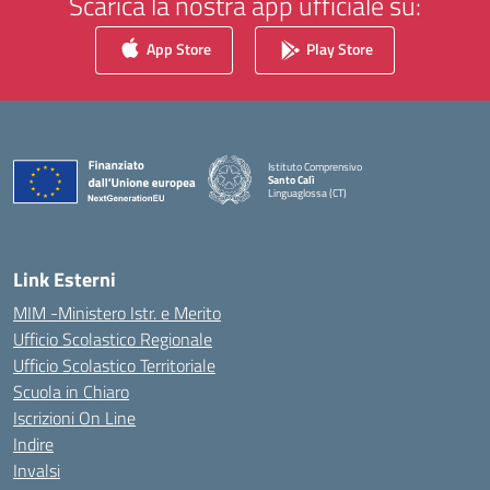
Scarica la nostra app ufficiale su:
App Store
Play Store
Istituto Comprensivo
Santo Calì
Linguaglossa (CT)
— Visita la pagina iniziale della scuola
Link Esterni
MIM -Ministero Istr. e Merito
Ufficio Scolastico Regionale
Ufficio Scolastico Territoriale
Scuola in Chiaro
Iscrizioni On Line
Indire
Invalsi