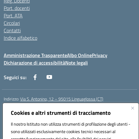
Reg. Docenti
Port. docenti
Port. ATA
Circolari
Contatti
Indice alfabetico
Amministrazione Trasparente
Albo Online
Privacy
Dichiarazione di accessibilità
Note legali
Seguici su:
Indirizzo:
Via S. Antonino, 12 – 95015 Linguaglossa (CT)
Centralino:
095 643051
Email:
ctic83200r@istruzione.it
Posta elettronica certificata (PEC):
Cookies e altri strumenti di tracciamento
ctic83200r@pec.istruzione.it
Codice fiscale: 83002470876
Il nostro Istituto non utilizza strumenti di profilazione degli utenti -
Codice meccanografico:
CTIC83200R
sono utilizzati esclusivamente cookies tecnici necessari al
Codice Indice delle Pubbliche Amministrazioni (IPA): istsc_CTIC83200R
corretto funzionamento del sito, alla fruibilità dei servizi