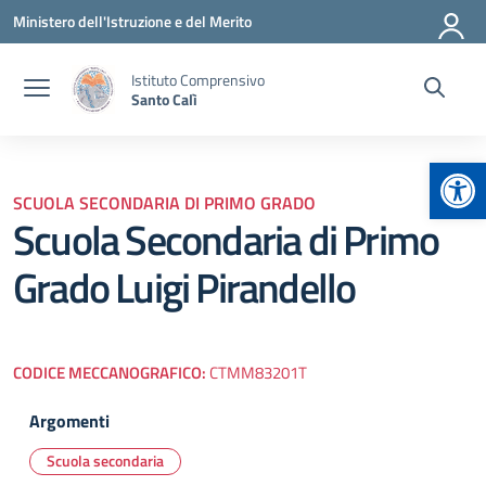
Vai ai contenuti
Vai al menu di navigazione
Vai al footer
Ministero dell'Istruzione e del Merito
Istituto Comprensivo
Santo Calì
Apr
SCUOLA SECONDARIA DI PRIMO GRADO
Scuola Secondaria di Primo
Grado Luigi Pirandello
CODICE MECCANOGRAFICO:
CTMM83201T
Argomenti
Scuola secondaria