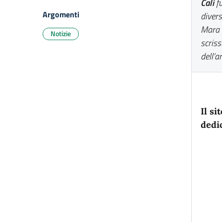
Calì
fu
Argomenti
divers
Mara 
Notizie
scriss
dell’ar
Il sit
dedi