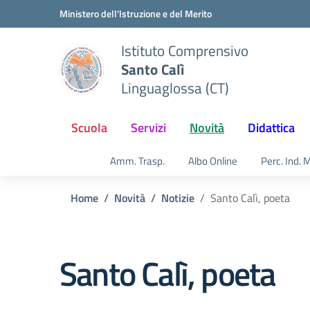
Vai ai contenuti
Vai al menu di navigazione
Vai al footer
Ministero dell'Istruzione e del Merito
Istituto Comprensivo
Santo Calì
Linguaglossa (CT)
Scuola
Servizi
Novità
Didattica
Amm. Trasp.
Albo Online
Perc. Ind. 
Home
Novità
Notizie
Santo Calì, poeta
Santo Calì, poeta