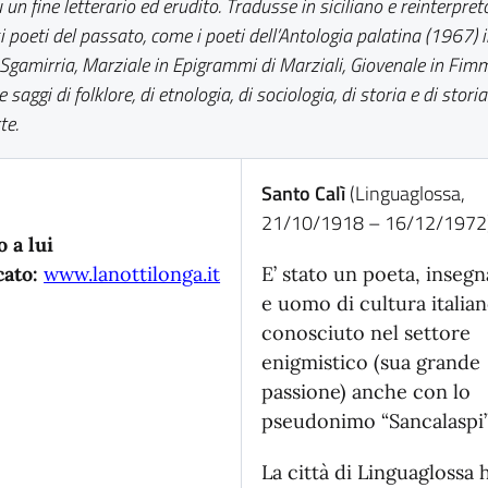
 un fine letterario ed erudito. Tradusse in siciliano e reinterpret
i poeti del passato, come i poeti dell’Antologia palatina (1967) 
Sgamirria, Marziale in Epigrammi di Marziali, Giovenale in Fim
e saggi di folklore, di etnologia, di sociologia, di storia e di storia
te.
Santo Calì
(Linguaglossa,
21/10/1918 – 16/12/1972)
o a lui
cato:
www.lanottilonga.it
E’ stato un poeta, inseg
e uomo di cultura italian
conosciuto nel settore
enigmistico (sua grande
passione) anche con lo
pseudonimo “Sancalaspi”
La città di Linguaglossa 