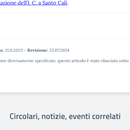
lazione dell’I. C. a Santo Calì
.
o:
21.11.2023
-
Revisione:
25.07.2024
ove diversamente specificato, questo articolo è stato rilasciato sott
Circolari, notizie, eventi correlati