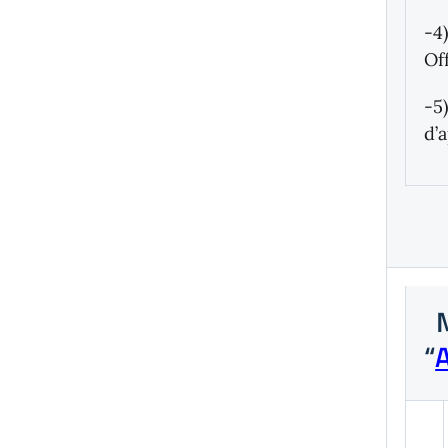
-4
Of
-5
d’
M
“
A