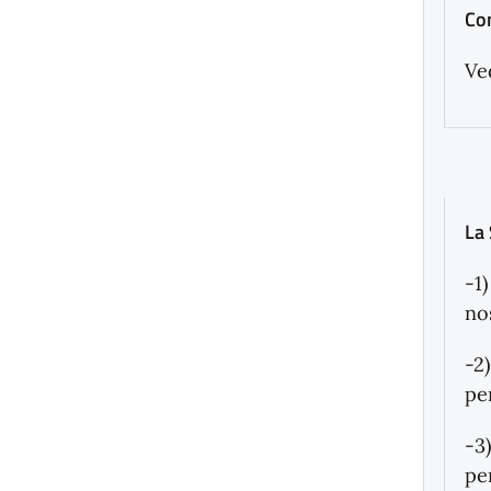
Co
Ve
La 
-1
no
-2
pe
-3
per