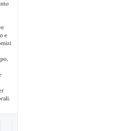
anto
a
ve
o e
omizi
mpo,
e
er
rali.