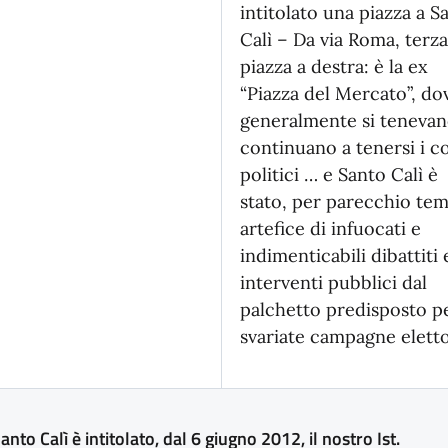
intitolato una piazza a S
Calì – Da via Roma, terz
piazza a destra: è la ex
“Piazza del Mercato”, do
generalmente si tenevan
continuano a tenersi i c
politici … e Santo Calì è
stato, per parecchio te
artefice di infuocati e
indimenticabili dibattiti 
interventi pubblici dal
palchetto predisposto p
svariate campagne eletto
anto Calì è intitolato, dal 6 giugno 2012, il nostro Ist.