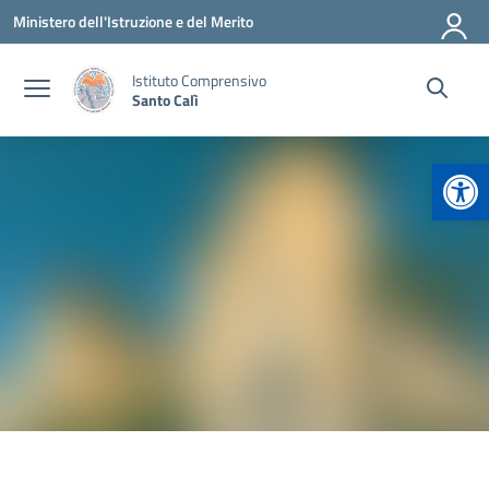
Vai ai contenuti
Vai al menu di navigazione
Vai al footer
Ministero dell'Istruzione e del Merito
Istituto Comprensivo
Santo Calì
Apr