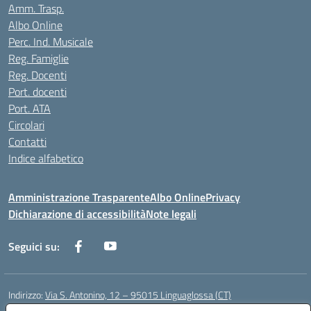
Amm. Trasp.
Albo Online
Perc. Ind. Musicale
Reg. Famiglie
Reg. Docenti
Port. docenti
Port. ATA
Circolari
Contatti
Indice alfabetico
Amministrazione Trasparente
Albo Online
Privacy
Dichiarazione di accessibilità
Note legali
Seguici su:
Indirizzo:
Via S. Antonino, 12 – 95015 Linguaglossa (CT)
Centralino:
095 643051
Email:
ctic83200r@istruzione.it