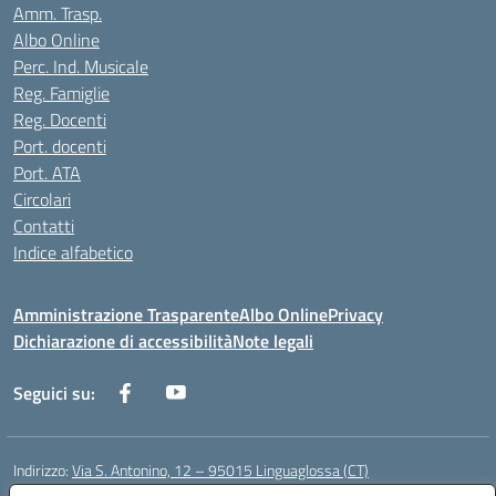
Amm. Trasp.
Albo Online
Perc. Ind. Musicale
Reg. Famiglie
Reg. Docenti
Port. docenti
Port. ATA
Circolari
Contatti
Indice alfabetico
Amministrazione Trasparente
Albo Online
Privacy
Dichiarazione di accessibilità
Note legali
Seguici su:
Indirizzo:
Via S. Antonino, 12 – 95015 Linguaglossa (CT)
Centralino:
095 643051
Email:
ctic83200r@istruzione.it