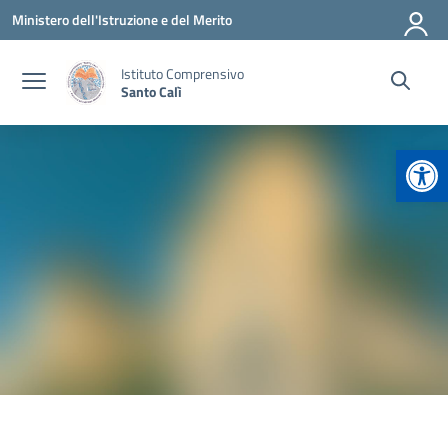
Vai ai contenuti
Vai al menu di navigazione
Vai al footer
Ministero dell'Istruzione e del Merito
Istituto Comprensivo
Santo Calì
Apr