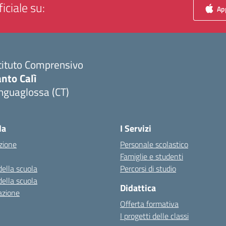
iciale su:
App
tituto Comprensivo
nto Calì
nguaglossa (CT)
Visita la pagina iniziale della scuola
la
I Servizi
zione
Personale scolastico
Famiglie e studenti
della scuola
Percorsi di studio
della scuola
Didattica
azione
Offerta formativa
I progetti delle classi