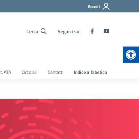
Accedi
Cerca
Seguici su:
Apr
t. ATA
Circolari
Contatti
Indice alfabetico