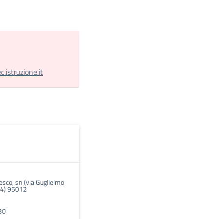
istruzione.it
esco, sn (via Guglielmo
24) 95012
30