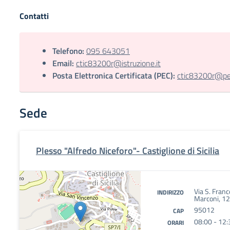
Contatti
Telefono:
095 643051
Email:
ctic83200r@istruzione.it
Posta Elettronica Certificata (PEC):
ctic83200r@pec.
Sede
Plesso "Alfredo Niceforo"- Castiglione di Sicilia
Via S. Franc
INDIRIZZO
Marconi, 1
95012
CAP
08:00 - 12:
ORARI