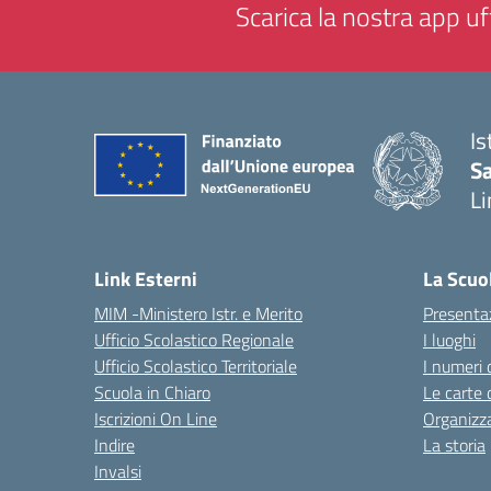
Scarica la nostra app uff
Is
Sa
Li
— 
Link Esterni
La Scuo
MIM -Ministero Istr. e Merito
Presenta
Ufficio Scolastico Regionale
I luoghi
Ufficio Scolastico Territoriale
I numeri 
Scuola in Chiaro
Le carte 
Iscrizioni On Line
Organizz
Indire
La storia
Invalsi