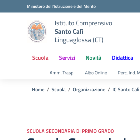
Vai ai contenuti
Vai al menu di navigazione
Vai al footer
Ministero dell'Istruzione e del Merito
Istituto Comprensivo
Santo Calì
Linguaglossa (CT)
Scuola
Servizi
Novità
Didattica
Amm. Trasp.
Albo Online
Perc. Ind. 
Home
Scuola
Organizzazione
IC Santo Calì
SCUOLA SECONDARIA DI PRIMO GRADO