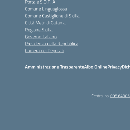
Portale S.O.F.I.A.
Comune Linguaglossa
Comune Castiglione di Sicilia
Città Metr. di Catania
Regione Sicilia
Governo italiano
Presidenza della Repubblica
Camera dei Deputati
Amministrazione Trasparente
Albo Online
Privacy
Dich
Centralino:
095 64305