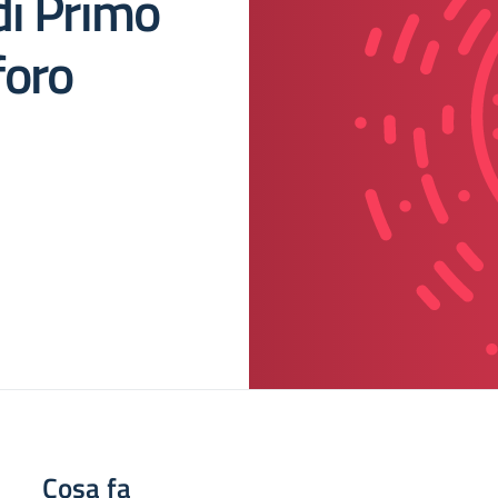
di Primo
foro
Cosa fa