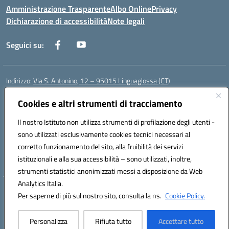
Amministrazione Trasparente
Albo Online
Privacy
Dichiarazione di accessibilità
Note legali
Seguici su:
Indirizzo:
Via S. Antonino, 12 – 95015 Linguaglossa (CT)
Centralino:
095 643051
Email:
ctic83200r@istruzione.it
Posta elettronica certificata (PEC):
Cookies e altri strumenti di tracciamento
ctic83200r@pec.istruzione.it
Codice fiscale: 83002470876
Il nostro Istituto non utilizza strumenti di profilazione degli utenti -
Codice meccanografico:
CTIC83200R
sono utilizzati esclusivamente cookies tecnici necessari al
Codice Indice delle Pubbliche Amministrazioni (IPA): istsc_CTIC83200R
corretto funzionamento del sito, alla fruibilità dei servizi
Codice unico di fatturazione (CUF): UF7TEB
istituzionali e alla sua accessibilità – sono utilizzati, inoltre,
strumenti statistici anonimizzati messi a disposizione da Web
Analytics Italia.
Hosting & Powered by 3D Solution S.r.l.
Per saperne di più sul nostro sito, consulta la ns.
Cookie Policy.
Concept & Design by Designers Italia
Personalizza
Rifiuta tutto
Accettare tutto