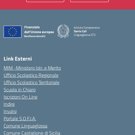
Istituto Comprensivo
Santo Calì
Linguaglossa (CT)
— Visita la pagina iniziale della scuola
Link Esterni
MIM -Ministero Istr. e Merito
Ufficio Scolastico Regionale
Ufficio Scolastico Territoriale
Scuola in Chiaro
Iscrizioni On Line
Indire
Invalsi
Portale S.O.F.I.A.
Comune Linguaglossa
Comune Castiglione di Sicilia