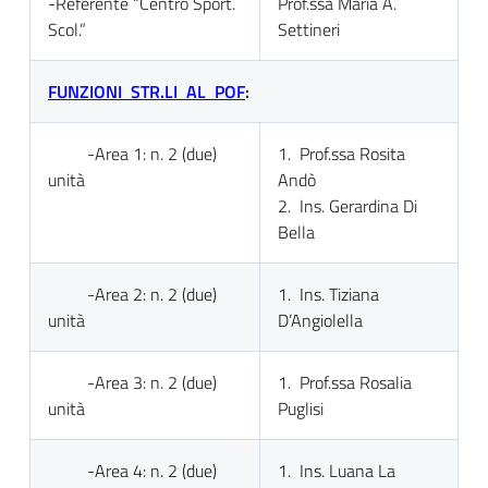
-Referente “Centro Sport.
Prof.ssa Maria A.
Scol.”
Settineri
FUNZIONI STR.LI AL POF
:
-Area 1: n. 2 (due)
1. Prof.ssa Rosita
unità
Andò
2. Ins. Gerardina Di
Bella
-Area 2: n. 2 (due)
1. Ins. Tiziana
unità
D’Angiolella
-Area 3: n. 2 (due)
1. Prof.ssa Rosalia
unità
Puglisi
-Area 4: n. 2 (due)
1. Ins. Luana La