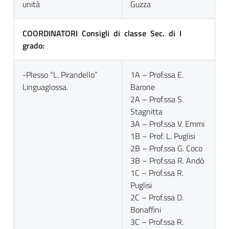
unità
Guzza
COORDINATORI Consigli di classe Sec. di I
grado:
-Plesso “L. Pirandello”
1A – Prof.ssa E.
Linguaglossa.
Barone
2A – Prof.ssa S.
Stagnitta
3A – Prof.ssa V. Emmi
1B – Prof. L. Puglisi
2B – Prof.ssa G. Coco
3B – Prof.ssa R. Andò
1C – Prof.ssa R.
Puglisi
2C – Prof.ssa D.
Bonaffini
3C – Prof.ssa R.