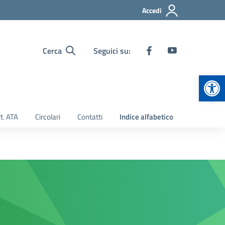
Accedi
Cerca
Seguici su:
Apr
t. ATA
Circolari
Contatti
Indice alfabetico