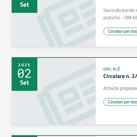
Set
Secondo bando r
pratiche - DM 
Circolari per do
2025
02
circ. n.2
Circolare n. 
Set
Attività propedeu
Circolari per do