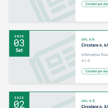
Circolari per do
2025
03
circ. n.4
Circolare n. 
Set
Informativa frui
a t. d.
Circolari per do
2025
02
circ. n.3
Circolare n. 