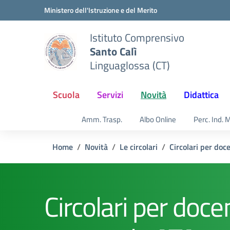
Vai ai contenuti
Vai al menu di navigazione
Vai al footer
Ministero dell'Istruzione e del Merito
Istituto Comprensivo
Santo Calì
Linguaglossa (CT)
Scuola
Servizi
Novità
Didattica
Amm. Trasp.
Albo Online
Perc. Ind. 
Home
Novità
Le circolari
Circolari per doc
Circolari per docen