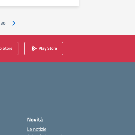
30
Pagina successiva
 Store
Play Store
Novità
Le notizie