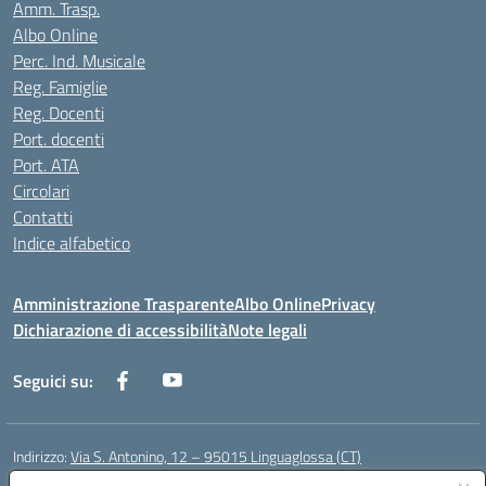
Amm. Trasp.
Albo Online
Perc. Ind. Musicale
Reg. Famiglie
Reg. Docenti
Port. docenti
Port. ATA
Circolari
Contatti
Indice alfabetico
Amministrazione Trasparente
Albo Online
Privacy
Dichiarazione di accessibilità
Note legali
Seguici su:
Indirizzo:
Via S. Antonino, 12 – 95015 Linguaglossa (CT)
Centralino:
095 643051
Email:
ctic83200r@istruzione.it