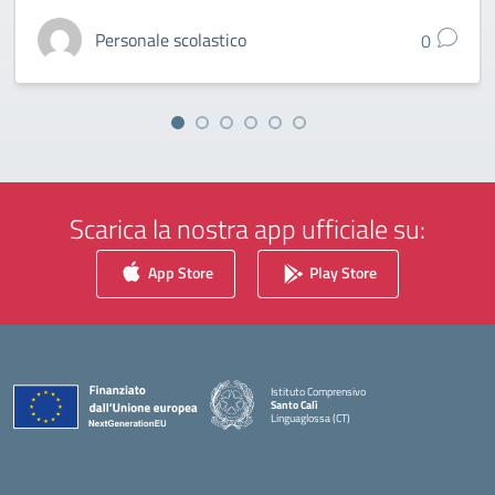
Personale scolastico
0
Scarica la nostra app ufficiale su:
App Store
Play Store
Istituto Comprensivo
Santo Calì
Linguaglossa (CT)
— Visita la pagina iniziale della scuola