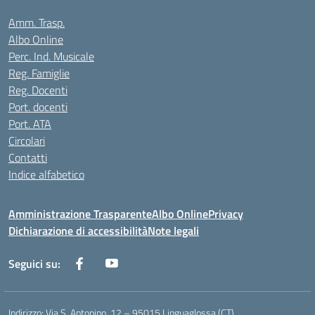
Amm. Trasp.
Albo Online
Perc. Ind. Musicale
Reg. Famiglie
Reg. Docenti
Port. docenti
Port. ATA
Circolari
Contatti
Indice alfabetico
Amministrazione Trasparente
Albo Online
Privacy
Dichiarazione di accessibilità
Note legali
Seguici su:
Indirizzo:
Via S. Antonino, 12 – 95015 Linguaglossa (CT)