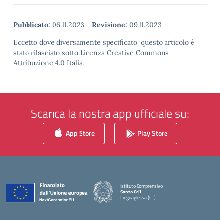
Pubblicato:
06.11.2023
-
Revisione:
09.11.2023
Eccetto dove diversamente specificato, questo articolo è
stato rilasciato sotto Licenza Creative Commons
Attribuzione 4.0 Italia.
Scarica la nostra app ufficiale su:
App Store
Play Store
Istituto Comprensivo
Santo Calì
Linguaglossa (CT)
— Visita la pagina iniziale della scuola