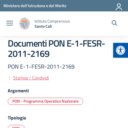
Vai ai contenuti
Vai al menu di navigazione
Vai al footer
Ministero dell'Istruzione e del Merito
Istituto Comprensivo
Santo Calì
Documenti PON E-1-FESR-
Apr
2011-2169
PON E-1-FESR-2011-2169
Stampa / Condividi
Argomenti
PON - Programma Operativo Nazionale
Tipologia