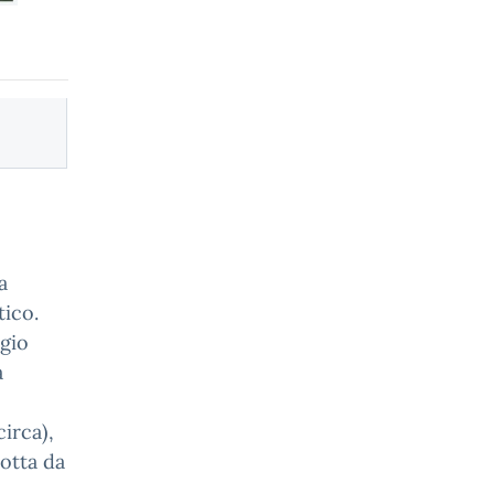
a
tico.
rgio
a
circa),
dotta da