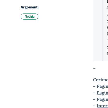
Argomenti
Notizie
–
Cerimo
–
Pagin
–
Pagin
–
Pagin
–
Inter