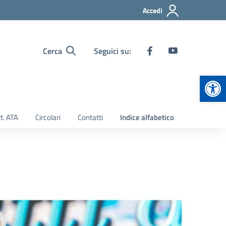
Accedi
Cerca
Seguici su:
Apr
t. ATA
Circolari
Contatti
Indice alfabetico