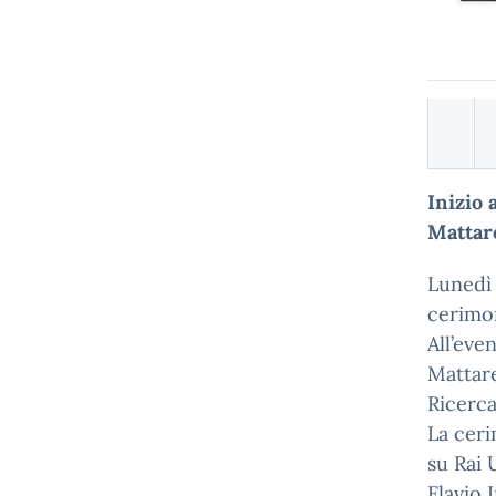
Inizio 
Mattare
Lunedì 
cerimon
All’eve
Mattare
Ricerca
La ceri
su Rai 
Flavio 