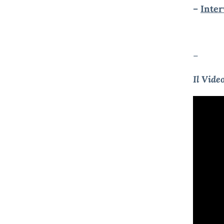
–
Inter
–
Il Vide