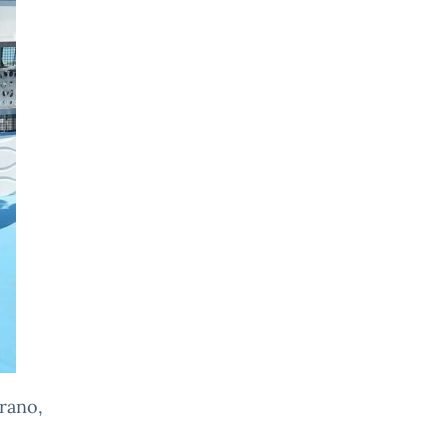
arano,