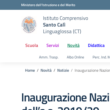
Vai ai contenuti
Vai al menu di navigazione
Vai al footer
Ministero dell'Istruzione e del Merito
Istituto Comprensivo
Santo Calì
Linguaglossa (CT)
Scuola
Servizi
Novità
Didattica
Amm. Trasp.
Albo Online
Perc. Ind. 
Home
Novità
Notizie
Inaugurazione Nazion
Inaugurazione Nazi