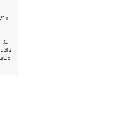
0”
, in
I.C.
 della
ara e