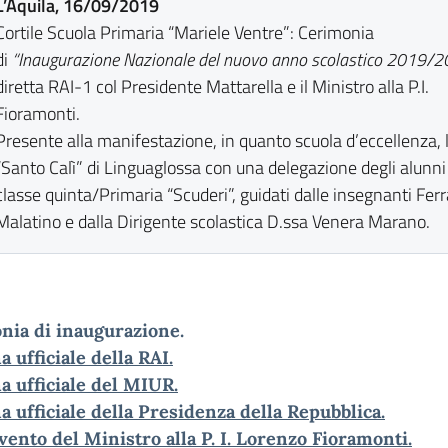
L’Aquila, 16/09/2019
Cortile Scuola Primaria “Mariele Ventre”: Cerimonia
di
“Inaugurazione Nazionale del nuovo anno scolastico 2019/2
diretta RAI-1 col Presidente Mattarella e il Ministro alla P.I.
Fioramonti.
Presente alla manifestazione, in quanto scuola d’eccellenza, l’
“Santo Calì” di Linguaglossa con una delegazione degli alunni
classe quinta/Primaria “Scuderi”, guidati dalle insegnanti Ferr
Malatino e dalla Dirigente scolastica D.ssa Venera Marano.
nia di inaugurazione.
a ufficiale della RAI.
a ufficiale del MIUR.
a ufficiale della Presidenza della Repubblica.
vento del Ministro alla P. I. Lorenzo Fioramonti.