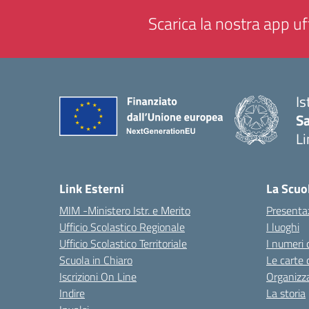
Scarica la nostra app uff
Is
Sa
Li
— 
Link Esterni
La Scuo
MIM -Ministero Istr. e Merito
Presenta
Ufficio Scolastico Regionale
I luoghi
Ufficio Scolastico Territoriale
I numeri 
Scuola in Chiaro
Le carte 
Iscrizioni On Line
Organizz
Indire
La storia