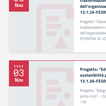
trasformazione
Nov
dell’organizza
13.1.2A-FES
Progetto: “Dotaz
trasformazione di
dell’organizzazio
FESRPON-SI-2
2023
Progetto: “Ed
03
sostenibilità p
Nov
13.1.3A-FES
Progetto: “Edugre
primo ciclo” – 
136