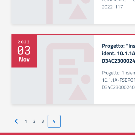
2022-117
2023
Progetto: “Ins
03
ident. 10.1.
Nov
D34C230002
Progetto: “Insiem
10.1.1A-FSEPO
D34C23000240
1
2
3
4
Pagina precedente