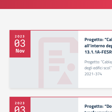
2023
Progetto: “Ca
03
all’interno deg
Nov
13.1.1A-FES
Progetto: “Cablag
degli edifici sco
2021-374
2023
Progetto: “Dot
03