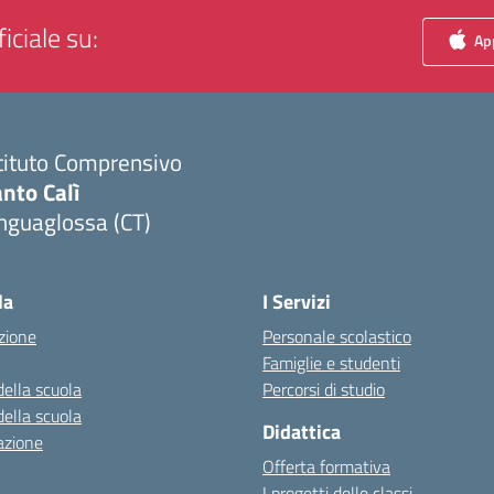
iciale su:
App
tituto Comprensivo
nto Calì
nguaglossa (CT)
Visita la pagina iniziale della scuola
la
I Servizi
zione
Personale scolastico
Famiglie e studenti
della scuola
Percorsi di studio
della scuola
Didattica
azione
Offerta formativa
I progetti delle classi