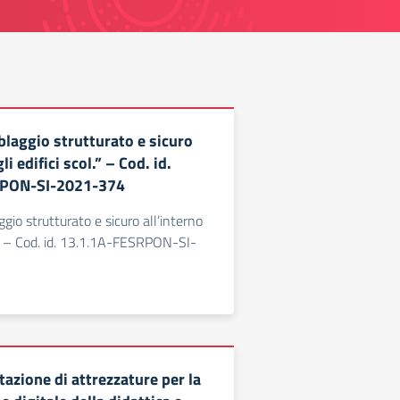
blaggio strutturato e sicuro
li edifici scol.” – Cod. id.
RPON-SI-2021-374
gio strutturato e sicuro all’interno
l.” – Cod. id. 13.1.1A-FESRPON-SI-
azione di attrezzature per la