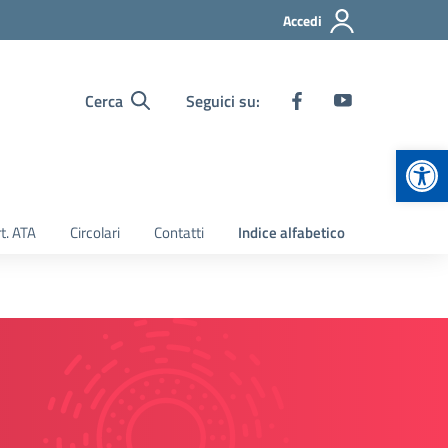
Accedi
Cerca
Seguici su:
Apr
t. ATA
Circolari
Contatti
Indice alfabetico