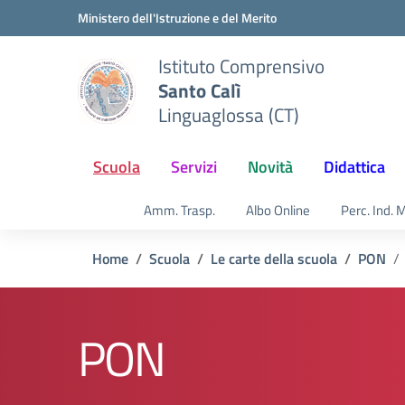
Vai ai contenuti
Vai al menu di navigazione
Vai al footer
Ministero dell'Istruzione e del Merito
Istituto Comprensivo
Santo Calì
Linguaglossa (CT)
Scuola
Servizi
Novità
Didattica
Amm. Trasp.
Albo Online
Perc. Ind. 
Home
Scuola
Le carte della scuola
PON
PON