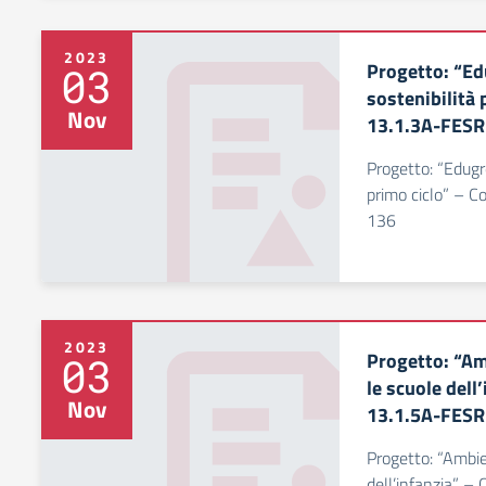
2023
Progetto: “Ed
03
sostenibilità p
Nov
13.1.3A-FES
Progetto: “Edugre
primo ciclo” – 
136
2023
Progetto: “Amb
03
le scuole dell
Nov
13.1.5A-FES
Progetto: “Ambien
dell’infanzia” –