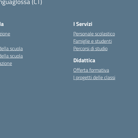
nguaglossa (CT)
Visita la pagina iniziale della scuola
la
I Servizi
zione
Personale scolastico
Famiglie e studenti
della scuola
Percorsi di studio
della scuola
Didattica
azione
Offerta formativa
I progetti delle classi