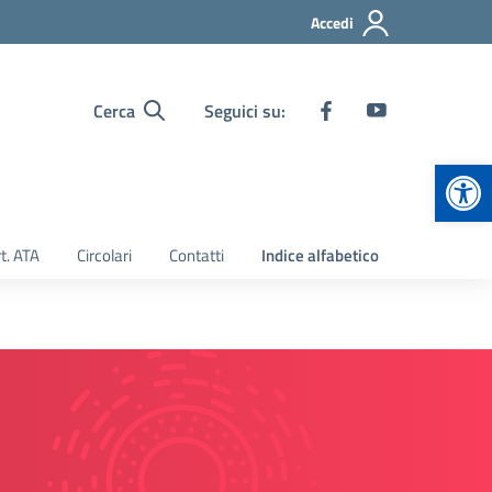
Accedi
Cerca
Seguici su:
Apr
t. ATA
Circolari
Contatti
Indice alfabetico