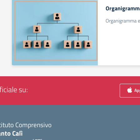
Organigramm
Organigramma 
iciale su:
App
tituto Comprensivo
nto Calì