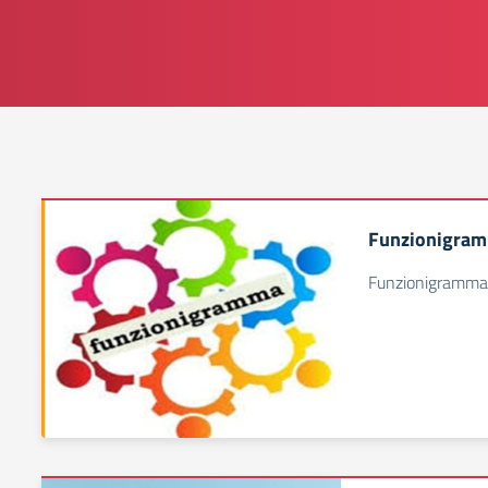
Funzionigra
Funzionigramma