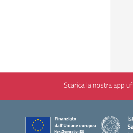
Scarica la nostra app uff
Is
Sa