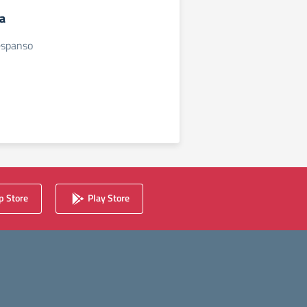
a
espanso
 Store
Play Store