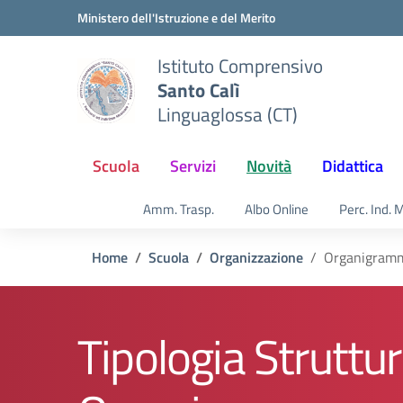
Vai ai contenuti
Vai al menu di navigazione
Vai al footer
Ministero dell'Istruzione e del Merito
Istituto Comprensivo
Santo Calì
Linguaglossa (CT)
Scuola
Servizi
Novità
Didattica
Amm. Trasp.
Albo Online
Perc. Ind. 
Home
Scuola
Organizzazione
Organigram
Tipologia Struttur