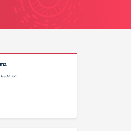
mma
 espanso