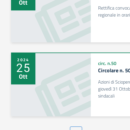
Ott
Rettifica convo
regionale in ora
2024
25
circ. n.50
Circolare n. 
Ott
Azioni di Scioper
giovedì 31 Ottob
sindacali