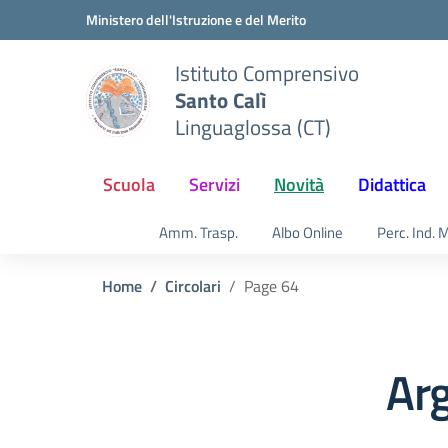
Vai ai contenuti
Vai al menu di navigazione
Vai al footer
Ministero dell'Istruzione e del Merito
Istituto Comprensivo
Santo Calì
Linguaglossa (CT)
Scuola
Servizi
Novità
Didattica
Amm. Trasp.
Albo Online
Perc. Ind. 
Home
Circolari
Page 64
Arg