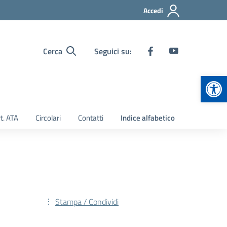
Accedi
Cerca
Seguici su:
Apr
t. ATA
Circolari
Contatti
Indice alfabetico
Stampa / Condividi