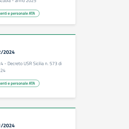
 scuola - anno 2025
centi e personale ATA
52/2024
 - Decreto USR Sicilia n. 573 di
024
centi e personale ATA
51/2024