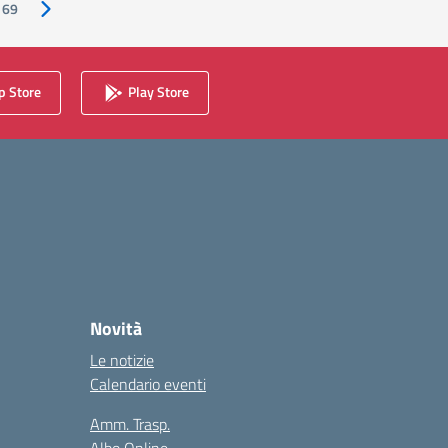
69
Pagina successiva
 Store
Play Store
Novità
Le notizie
Calendario eventi
Amm. Trasp.
Albo Online