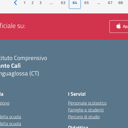
1
2
3
…
63
64
65
…
67
68
Pagina precedente
iciale su:
App
tituto Comprensivo
nto Calì
nguaglossa (CT)
Visita la pagina iniziale della scuola
la
I Servizi
zione
Personale scolastico
Famiglie e studenti
della scuola
Percorsi di studio
della scuola
Didattica